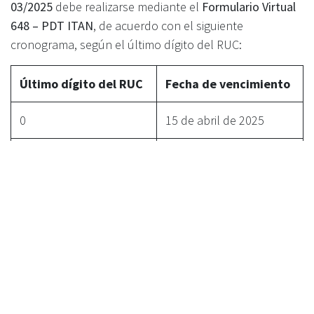
03/2025
debe realizarse mediante el
Formulario Virtual
648 – PDT ITAN
, de acuerdo con el siguiente
cronograma, según el último dígito del RUC:
Último dígito del RUC
Fecha de vencimiento
0
15 de abril de 2025
1
16 de abril de 2025
2 y 3
21 de abril de 2025
4 y 5
22 de abril de 2025
6 y 7
23 de abril de 2025
8 y 9
24 de abril de 2025