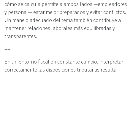
cómo se calcula permite a ambos lados —empleadores
y personal— estar mejor preparados y evitar conflictos.
Un manejo adecuado del tema también contribuye a
mantener relaciones laborales más equilibradas y
transparentes.
----
En un entorno fiscal en constante cambio, interpretar
correctamente las disposiciones tributarias resulta
esencial para una gestión eficiente y segura. En Grupo
Contable, apoyamos a las organizaciones con criterios
técnicos alineados a su realidad contable y fiscal.
Más
información y solicitud de cotización
en
Laboral
COMPARTIR