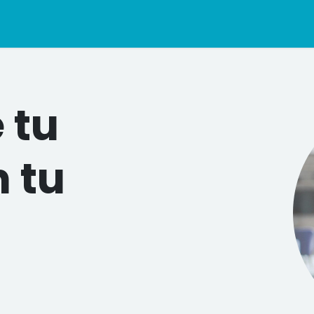
s
Capacitaciones
Cursos en vivo
In Company
Publicacio
 tu
n tu