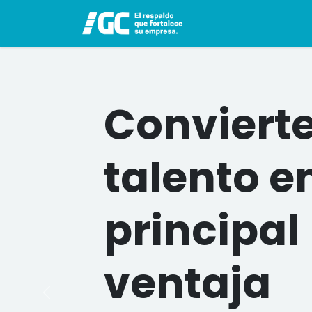
Ir al contenido
Nosotros
Servicio
Convierte
talento e
principal
ventaja
Anterior