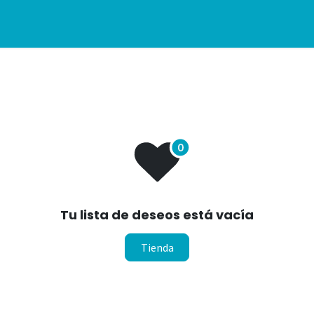
s
Consultoría
Capacitaciones
Cursos en vivo
In Compan
Tu lista de deseos está vacía
Tienda