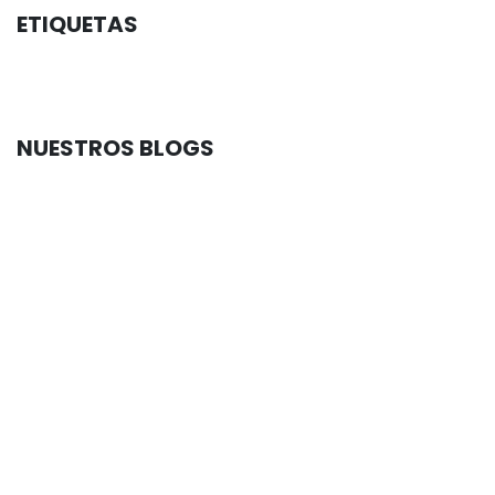
ETIQUETAS
NUESTROS BLOGS
Contable
Tributario
Financiero
Auditoría
RRHH
ERP
Tecnología
Jurídico